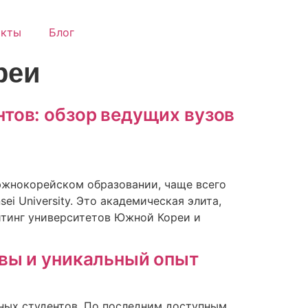
акты
Блог
реи
тов: обзор ведущих вузов
южнокорейском образовании, чаще всего
sei University. Это академическая элита,
ейтинг университетов Южной Кореи и
вы и уникальный опыт
ных студентов. По последним доступным