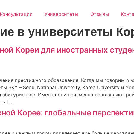
Консультации
Университеты
Отзывы
Конт
ие в университеты Ко
ой Кореи для иностранных студен
чения престижного образования. Когда мы говорим о 
KY – Seoul National University, Korea University и Yon
яч абитуриентов. Именно они неизменно возглавляют р
ть […]
ной Корее: глобальные перспекти
рее с каждым годом привлекает все больше иностран