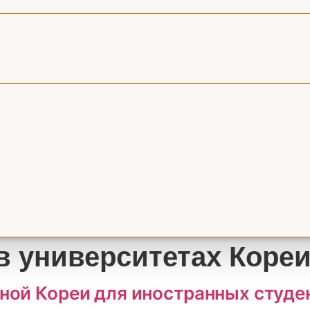
в университетах Коре
ой Кореи для иностранных студен